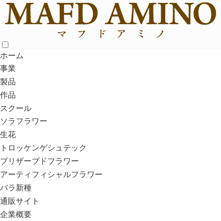
ホーム
>
お知らせ
お知らせ
MAFD AMINOは国内ならびに海外にて開催の様々なイベン
ト・展示会へ多く出展しております。
ホーム
こちらでは国内外の各種イベントへの出展予告や、出展作品の
紹介、開催報告などもお知らせしてまいります。
事業
また、各国への研修旅行や取材旅行など、海外の旅行記も随時
製品
ご紹介いたします。
最新のお知らせ
作品
スクール
ソラフラワー
1
2
次へ »
生花
トロッケンゲシュテック
2025/03/30（日）
お知らせ
プリザーブドフラワー
桜装花の様子を撮影した動画を公開しまし
アーティフィシャルフラワー
た。
バラ新種
通販サイト
企業概要