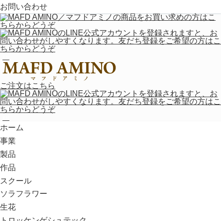
2024/11/01（金）
お知らせ
お問い合わせ
人気のソラフラワーの作り方を動画で紹介
しています。
EN
2024/10/01（火）
お役立ち豆知識
人気のソラフラワー素材の解説動画を公開
ご注文はこちら
しました。
EN
ホーム
2024/10/01（火）
イベント情報
事業
【イベント】日比谷公園ガーデニングショ
製品
ー2024出店のお知らせ
作品
スクール
MAFD AMINOは、日比谷公園にて10月19日（土）〜27
ソラフラワー
日（日）に開催予定のイベント『第22回 日比谷公園ガ
生花
ーデニングショー2024 -しあわせ広がる日比谷の秋-』
へ出店いたします。【MAFD AMINO出店詳細】出店内
トロッケンゲシュテック